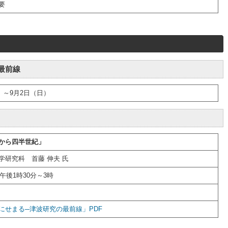
要
最前線
）～9月2日（日）
から四半世紀」
学研究科 首藤 伸夫 氏
午後1時30分～3時
にせまる─津波研究の最前線」PDF