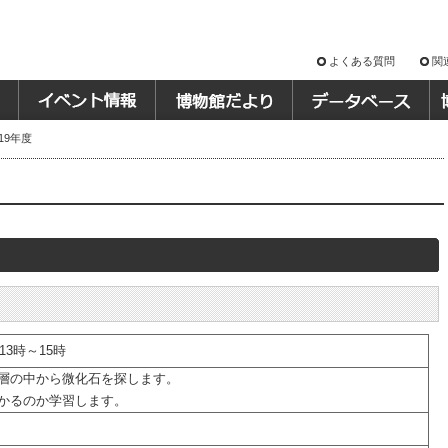
よくある質問
関
19年度
13時～15時
層の中から微化石を探します。
かるのか学習します。