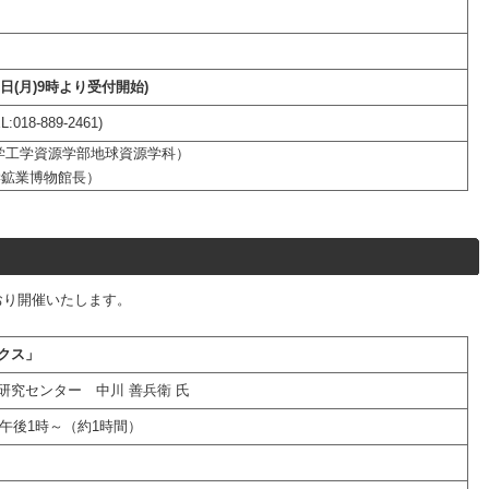
5日(月)9時より受付開始)
8-889-2461)
大学工学資源学部地球資源学科）
学鉱業博物館長）
おり開催いたします。
クス」
研究センター 中川 善兵衛 氏
）午後1時～（約1時間）