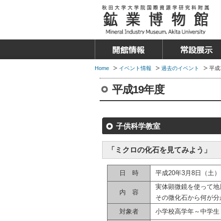
Home
イベント情報
過去のイベント
平成
平成19年度
子供科学教室
「ミクロの化石を見てみよう」
日 時
平成20年3月8日（土）
実体顕微鏡を使って地
内 容
その微化石から何が分
対象者
小学校高学年～中学生