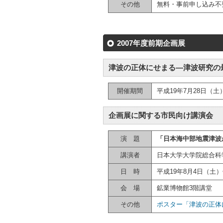
その他
無料・事前申し込み不
2007年度前期企画展
津波の正体にせまる―津波研究の
開催期間
平成19年7月28日（土
企画展に関する市民向け講演会
演 題
「日本海中部地震津波
講演者
日本大学大学院総合科
日 時
平成19年8月4日（土）
会 場
鉱業博物館3階講堂
その他
ポスター「津波の正体