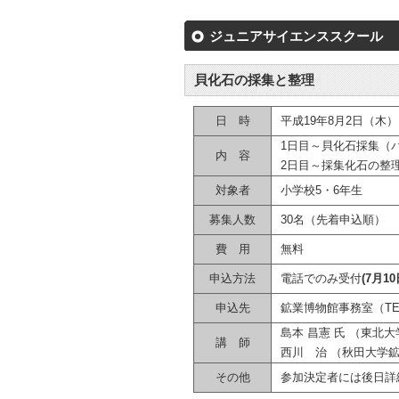
ジュニアサイエンススクール
貝化石の採集と整理
日 時
平成19年8月2日（木
1日目～貝化石採集（
内 容
2日目～採集化石の整
対象者
小学校5・6年生
募集人数
30名（先着申込順）
費 用
無料
申込方法
電話でのみ受付
(7月1
申込先
鉱業博物館事務室（TEL:01
島本 昌憲 氏 （東北
講 師
西川 治 （秋田大学
その他
参加決定者には後日詳