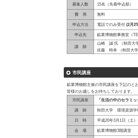
募集人数
15名（先着申込順）
費 用
無料
申込方法
電話でのみ受付
(2月2
申込先
鉱業博物館事務室（TEL:01
山崎 誠 氏 （秋田
講 師
佐藤 時幸 （秋田大
市民講座
鉱業博物館主催の市民講座を下記のと
皆様のお越しをお待ちしております。
市民講座
「生活の中のセラミッ
講 師
秋田大学 環境資源学
日 時
平成20年3月1日（土
会 場
鉱業博物館3階講堂